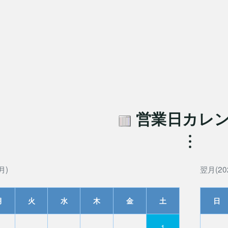
営業日カレ
月)
翌月(20
月
火
水
木
金
土
日
1