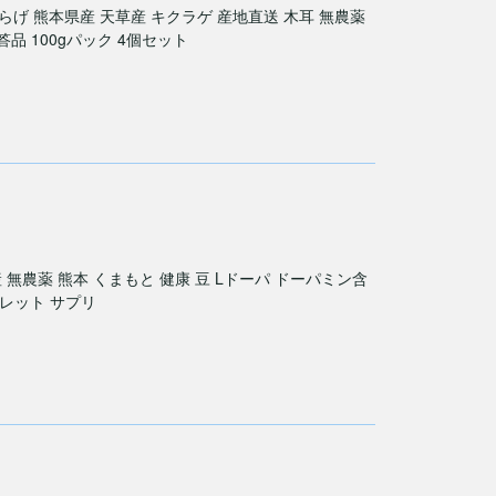
げ 熊本県産 天草産 キクラゲ 産地直送 木耳 無農薬
品 100gパック 4個セット
無農薬 熊本 くまもと 健康 豆 Lドーパ ドーパミン含
ブレット サプリ