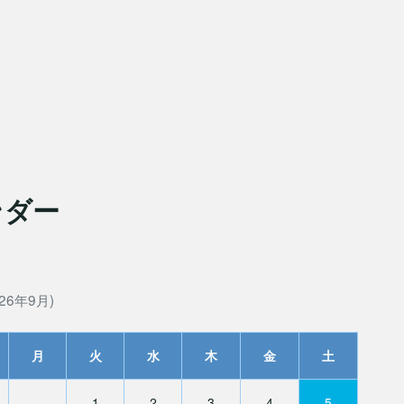
ンダー
26年9月)
月
火
水
木
金
土
1
2
3
4
5