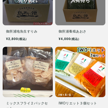
売り切れ
入荷待ち
御所浦地魚生すりみ
御所浦養殖あおさ
¥2,800
¥4,000
(税込)
(税込)
ミックスフライ２パックセ
IWOリエット３個セット
ット