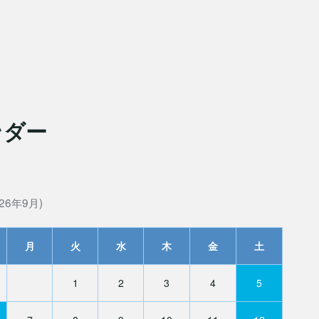
ンダー
26年9月)
月
火
水
木
金
土
1
2
3
4
5