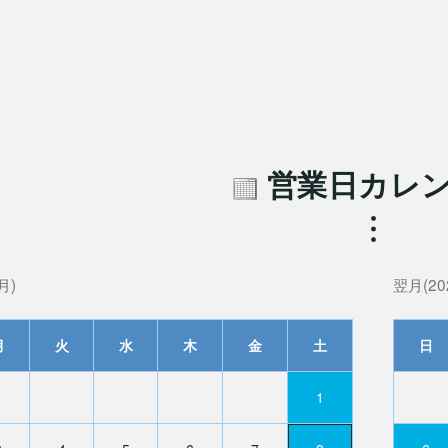
営業日カレ
月)
翌月(20
月
火
水
木
金
土
日
1