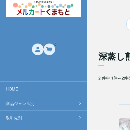
0
深蒸し
2 件中 1件～2
HOME
商品ジャンル別
取引先別