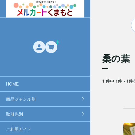
0
桑の葉
1 件中 1件～1
HOME
商品ジャンル別
取引先別
ご利用ガイド