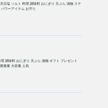
天日塩 ソルト 料理 調味料 おにぎり 天ぷら 漬物 ステ
塩 パワーアイテム お守り
 料理 調味料 おにぎり 天ぷら 漬物 ギフト プレゼント
 業務量 大容量 人気