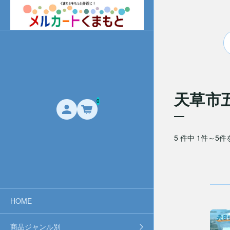
天草市
0
5 件中 1件～5
HOME
商品ジャンル別