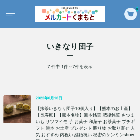
0
いきなり団子
7 件中 1件～7件を表示
2022年6月16日
【抹茶いきなり団子10個入り】【熊本のお土産】
【長寿庵】【熊本名物】熊本銘菓 肥後銘菓 さつま
いも サツマイモ 芋 お菓子 和菓子 お茶菓子 プチギ
フト 熊本 お土産 プレゼント 贈り物 お取り寄せ 人
気 おすすめ 内祝い 結婚祝い 秘密のケンミンshow